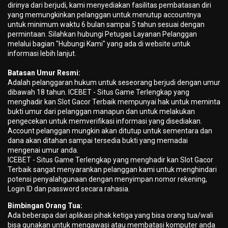
dirinya dari berjudi, kami menyediakan fasilitas pembatasan diri
yang memungkinkan pelanggan untuk menutup accountnya
untuk minimum waktu 6 bulan sampai 5 tahun sesuai dengan
permintaan. Silahkan hubungi Petugas Layanan Pelanggan
melalui bagian "Hubungi Kami" yang ada di website untuk
informasi lebih lanjut.
Batasan Umur Resmi:
Adalah pelanggaran hukum untuk seseorang berjudi dengan umur
dibawah 18 tahun. ICEBET - Situs Game Terlengkap yang
menghadir kan Slot Gacor Terbaik mempunyai hak untuk meminta
bukti umur dari pelanggan manapun dan untuk melakukan
pengecekan untuk memverifikasi informasi yang disediakan.
Account pelanggan mungkin akan ditutup untuk sementara dan
dana akan ditahan sampai tersedia bukti yang memadai
mengenai umur anda.
ICEBET - Situs Game Terlengkap yang menghadir kan Slot Gacor
Terbaik sangat menyarankan pelanggan kami untuk menghindari
potensi penyalahgunaan dengan menyimpan nomor rekening,
Login ID dan password secara rahasia.
Bimbingan Orang Tua:
Ada beberapa dari aplikasi pihak ketiga yang bisa orang tua/wali
bisa gunakan untuk mengawasi atau membatasi komputer anda