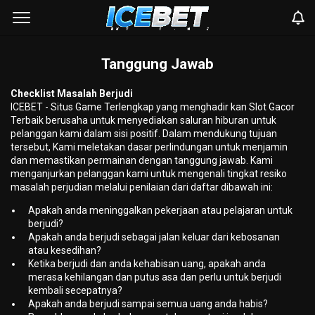
Tanggung Jawab
Checklist Masalah Berjudi
ICEBET - Situs Game Terlengkap yang menghadir kan Slot Gacor
Terbaik berusaha untuk menyediakan saluran hiburan untuk
pelanggan kami dalam sisi positif. Dalam mendukung tujuan
tersebut, Kami meletakan dasar perlindungan untuk menjamin
dan memastikan permainan dengan tanggung jawab. Kami
menganjurkan pelanggan kami untuk mengenali tingkat resiko
masalah perjudian melalui penilaian dari daftar dibawah ini:
Apakah anda meninggalkan pekerjaan atau pelajaran untuk
berjudi?
Apakah anda berjudi sebagai jalan keluar dari kebosanan
atau kesedihan?
Ketika berjudi dan anda kehabisan uang, apakah anda
merasa kehilangan dan putus asa dan perlu untuk berjudi
kembali secepatnya?
Apakah anda berjudi sampai semua uang anda habis?